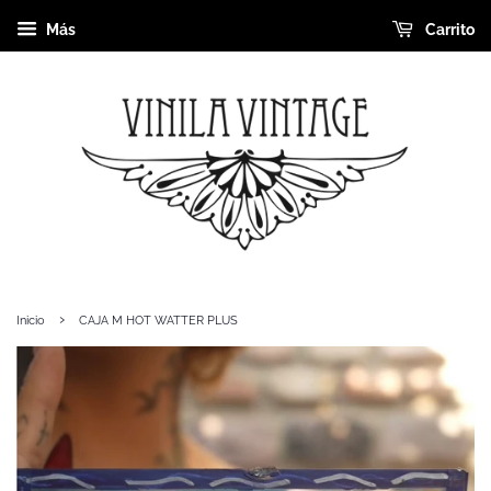
Más
Carrito
›
Inicio
CAJA M HOT WATTER PLUS