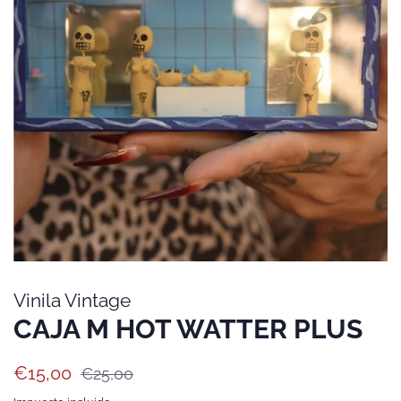
Vinila Vintage
CAJA M HOT WATTER PLUS
Precio
Precio
€15,00
€25,00
habitual
de